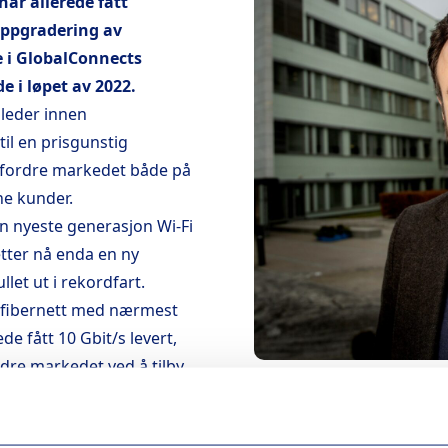
har allerede fått
oppgradering av
e i GlobalConnects
 i løpet av 2022.
leder innen
il en prisgunstig
utfordre markedet både på
ine kunder.
en nyeste generasjon Wi-Fi
etter nå enda en ny
let ut i rekordfart.
kt fibernett med nærmest
e fått 10 Gbit/s levert,
rdre markedet ved å tilby
Brynjar Andersen, leder 
r Andersen, direktør i