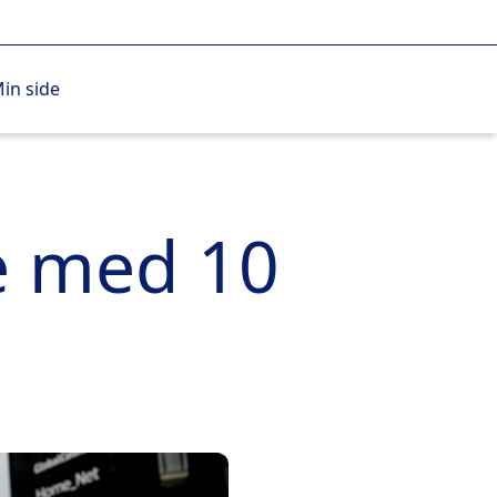
in side
e med 10