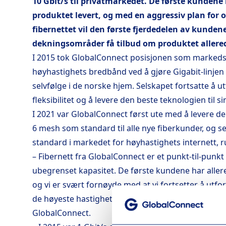
10 Gbit/s til privatmarkedet. De første kundene 
produktet levert, og med en aggressiv plan for 
fibernettet vil den første fjerdedelen av kunden
dekningsområder få tilbud om produktet allerede
I 2015 tok GlobalConnect posisjonen som markeds
høyhastighets bredbånd ved å gjøre Gigabit-linjen t
selvfølge i de norske hjem. Selskapet fortsatte å 
fleksibilitet og å levere den beste teknologien til s
I 2021 var GlobalConnect først ute med å levere d
6 mesh som standard til alle nye fiberkunder, og s
standard i markedet for høyhastighets internett, rul
– Fibernett fra GlobalConnect er et punkt-til-pun
ubegrenset kapasitet. De første kundene har allered
og vi er svært fornøyde med at vi fortsetter å utfo
de høyeste hastighetene til gode priser, sier Brynja
GlobalConnect.