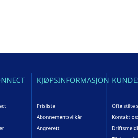
ONNECT
KJØPSINFORMASJON
KUNDE
ect
Prisliste
Ofte stilte
Abonnementsvilkår
Kontakt os
er
Angrerett
Driftsmeld