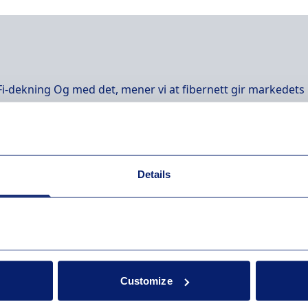
i-dekning Og med det, mener vi at fibernett gir markedets ra
 må de trådløse WiFi-signalene også være optimale. Det trådl
Details
se fra Ookla® of Speedtest Intelligence®-data for 3. og 4. 
Customize
ed surfing og strømming. Meld interesse Flere tjenester