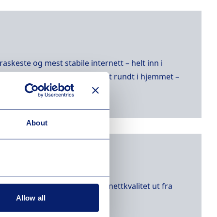
skeste og mest stabile internett – helt inn i
øse nettet, WiFi, sprer internett rundt i hjemmet –
About
kvartal 2024, som måler internettkvalitet ut fra
Allow all