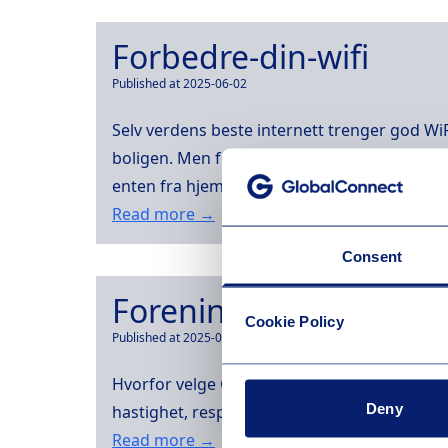
Forbedre-din-wifi
Published at 2025-06-02
Selv verdens beste internett trenger god WiF
boligen. Men for at du skal få fullt utbytte,
enten fra hjemmesentralen eller […]
Read more →
Consent
Foreninger
Cookie Policy
Published at 2025-04-25
Hvorfor velge GlobalConnect *Basert på analy
Deny
hastighet, responstid og brukeropplevelse v
Read more →