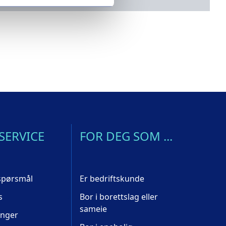
SERVICE
FOR DEG SOM ...
 spørsmål
Er bedriftskunde
s
Bor i borettslag eller
sameie
inger