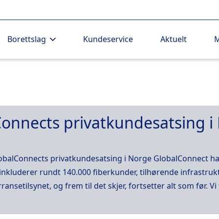
Borettslag
Kundeservice
Aktuelt
M
Connects privatkundesatsing i
obalConnects privatkundesatsing i Norge GlobalConnect har
e inkluderer rundt 140.000 fiberkunder, tilhørende infrastr
tilsynet, og frem til det skjer, fortsetter alt som før. Vi f