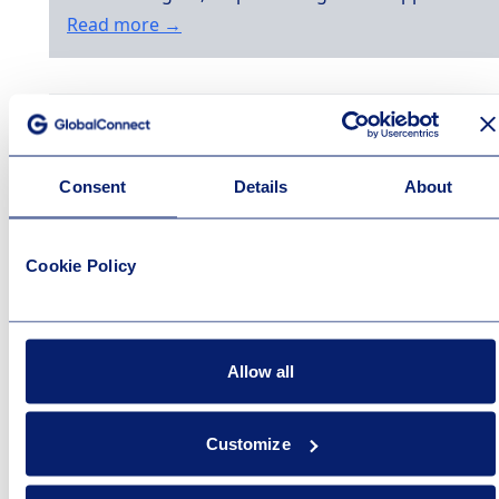
Read more →
Gaming er for alle
Published at 2024-12-23
Consent
Details
About
Gaming er gøy for alle – både jenter og gutter For
Caroline Marie Bendiksen har gaming vært en stor
drøm siden barndommen. Som 23-åring er hun i
Cookie Policy
dag manager og coach for et lag innenfor DMG
Esports – noe hun er utrolig stolt av. Det å bygge
opp andre og motivere dem til å nå […]
Allow all
Read more →
Customize
Kollektive abonnementsvilkår