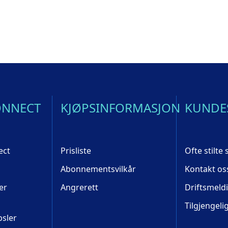
ONNECT
KJØPSINFORMASJON
KUNDE
ect
Prisliste
Ofte stilte
Abonnementsvilkår
Kontakt os
er
Angrerett
Driftsmeld
Tilgjengeli
psler