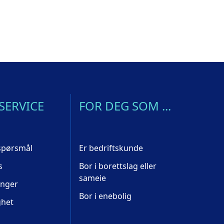
SERVICE
FOR DEG SOM ...
 spørsmål
Er bedriftskunde
s
Bor i borettslag eller
sameie
inger
Bor i enebolig
ghet