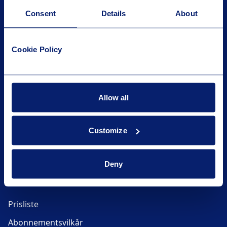
Consent
Details
About
GLOBALCONNECT
Cookie Policy
Om GlobalConnect
Karriere
Presse og nyheter
Allow all
Personvern og informasjonskapsler
Customize
Varslingskanal
KJØPSINFORMASJON
Deny
Prisliste
Abonnementsvilkår